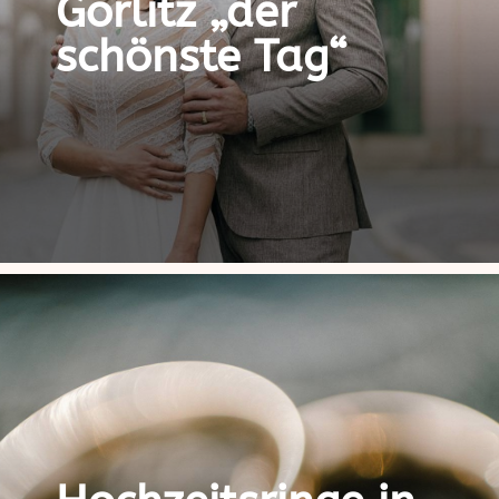
Görlitz „der
schönste Tag“