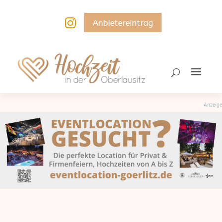

Anbietereintrag
Anzeige