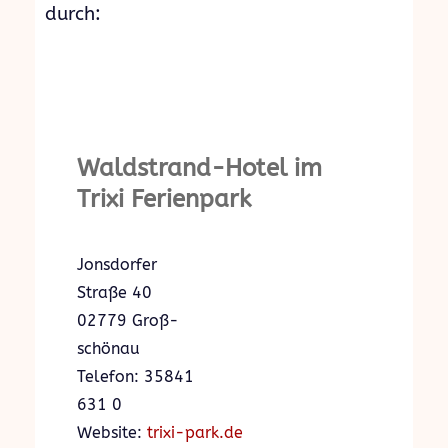
durch:
Waldstrand-Hotel im
Trixi Ferienpark
Jons­dor­fer
Stra­ße 40
02779 Groß­
schö­nau
Telefon: 35841
631 0
Website:
trixi-park.de