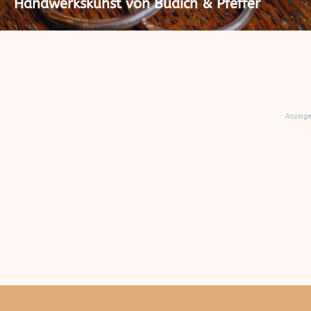
Handwerkskunst von Budich & Pfeffer
Anzeige