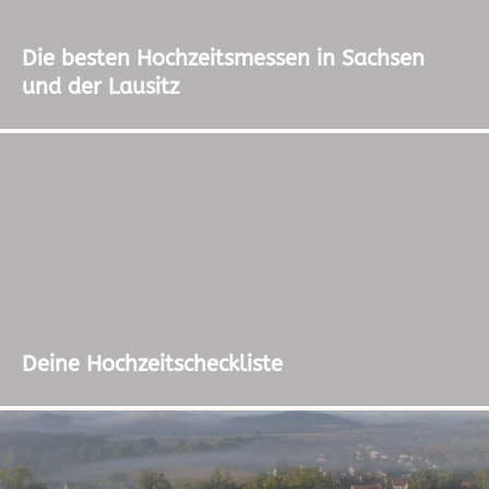
Die besten Hochzeitsmessen in Sachsen
und der Lausitz
Deine Hochzeitscheckliste