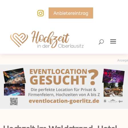

Anbietereintrag
Anzeige