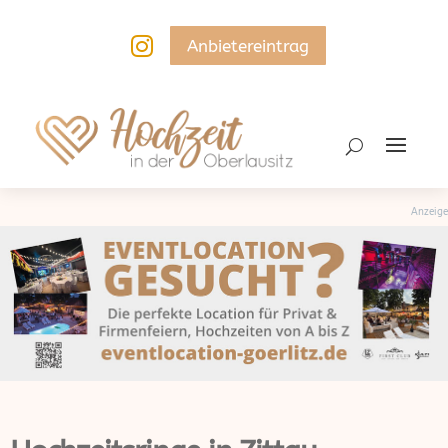

Anbietereintrag
Anzeige