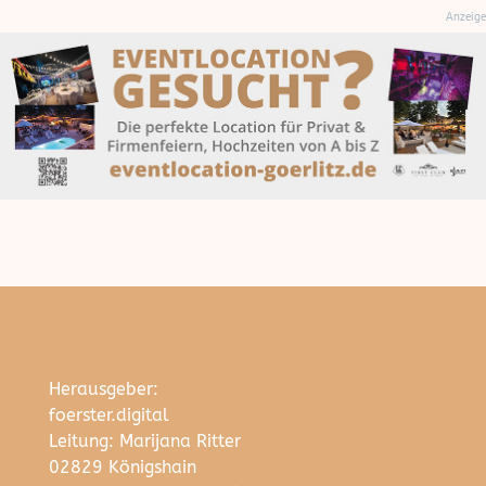
Anzeige
Herausgeber:
foerster.digital
Leitung: Marijana Ritter
02829 Königshain